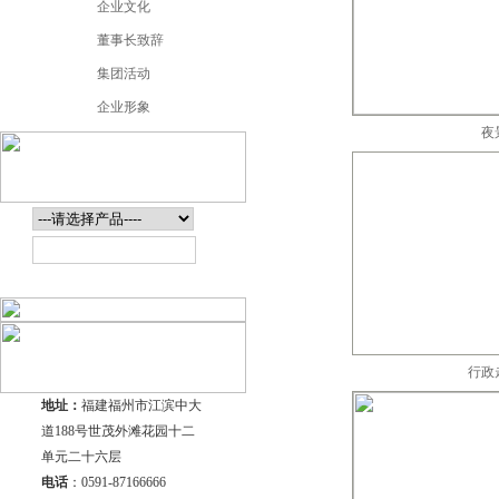
企业文化
董事长致辞
集团活动
企业形象
夜
行政
地址：
福建福州市江滨中大
道188号世茂外滩花园十二
单元二十六层
电话
：0591-87166666