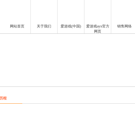
网站首页
关于我们
爱游戏(中国)
爱游戏ayx官方
销售网络
网页
历程