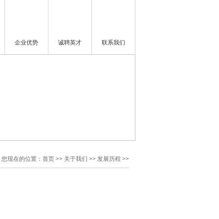
企业优势
诚聘英才
联系我们
您现在的位置：
首页
>>
关于我们
>>
发展历程
>>